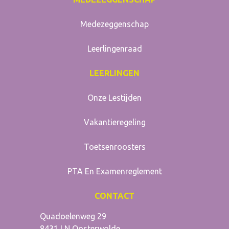
Medezeggenschap
Leerlingenraad
LEERLINGEN
Onze Lestijden
Vakantieregeling
Toetsenroosters
PTA En Examenreglement
CONTACT
Stellingwerf College
Quadoelenweg 29
8431 LN
Oosterwolde