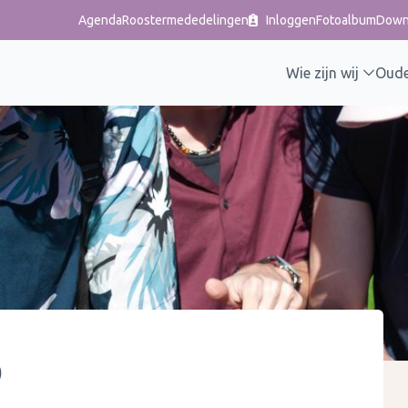
Agenda
Roostermededelingen
Inloggen
Fotoalbum
Down
Wie zijn wij
Oude
p