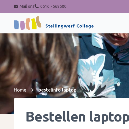
Mail ons
0516 - 568500
Stellingwerf College
Home
bestelinfo laptop
Bestellen lapto