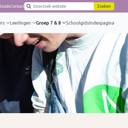
Inschrijven
loads
Contact
Zoeken
rs
Leerlingen
Groep 7 & 8
Schoolgids
Indexpagina