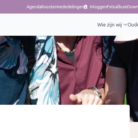
Agenda
Roostermededelingen
Inloggen
Fotoalbum
Down
Wie zijn wij
Oud