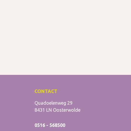
CONTACT
Stellingwerf College
Quadoelenweg 29
8431 LN
Oosterwolde
0516 - 568500