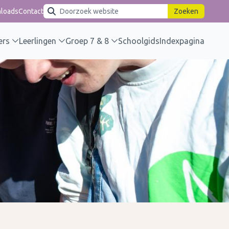
Inschrijven
loads
Contact
Zoeken
ers
Leerlingen
Groep 7 & 8
Schoolgids
Indexpagina