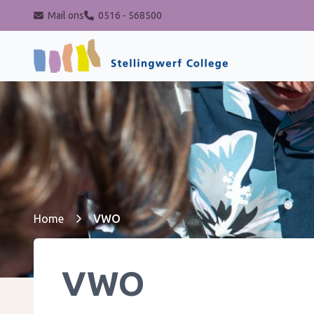
Mail ons
0516 - 568500
Stellingwerf College
Home
VWO
VWO