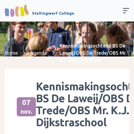
Kennismakingsochtend BS De
Home
Agenda
Laweij/OBS De Trede/OBS Mr.
K.J. Dijkstraschool
Kennismakingsocht
BS De Laweij/OBS D
07
Trede/OBS Mr. K.J.
nov.
Dijkstraschool