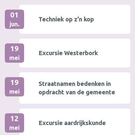
01
Techniek op z'n kop
jun.
19
Excursie Westerbork
mei
19
Straatnamen bedenken in
mei
opdracht van de gemeente
12
Excursie aardrijkskunde
mei