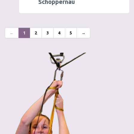
Schoppernau
←
1
2
3
4
5
→