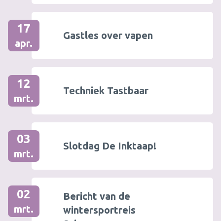
17
Gastles over vapen
apr.
12
Techniek Tastbaar
mrt.
03
Slotdag De Inktaap!
mrt.
02
Bericht van de
mrt.
wintersportreis